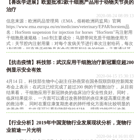
【兽医学进展】欧盟批准2款干细胞产品用于动物关节炎的
治疗
2020-08-24 08:09:13
信息来源：欧洲药品管理局（EMA，俗称欧洲药监局）官网
https://www.ema.europa.eu/en/medicines/veterinary/EPAR/horstem品
名：HorStem suspension for injection for horses “HorStem”马注射用
干细胞悬液规格：1ml/剂主要成分：马脐带间充质干细胞使用方
式：关节腔内注射用量：对每个发病关节进行单次注射给药，每次
1剂原理：间充质干细胞具有免疫调节和抗炎的特性；主要通过其
旁分泌活性，如分泌前列腺素（PGE2）、IL-10等。同时还具有促
进软骨组织再生的能力。功效：减少轻度至中度退行性关节炎（骨
【抗击疫情】科技部：武汉应用干细胞治疗新冠重症超200
关节炎）导致的跛行保
例显示安全有效
2020-04-15 15:30:13
4月14 日， 科技部生物中心副主任孙燕荣在国务院联防联控新闻发
布会上表示：在武汉已经完成了超过200 例的干细胞治疗， 从目前
结果看， 干细胞应用于新冠肺炎的临床治疗安全性良好。同时，
临床结果提示， 一方面可以通过改善肺部的炎症来提高重症患者
的救治率， 同时在重症康复期患者的肺纤维化方面有比较明显的
改善作用。在临床可以看到肺部病灶好转， 呼吸功能得以改善。
【行业分析】2019年中国宠物行业发展现状分析，宠物行
业前途一片光明
2020-04-14 16:01:03