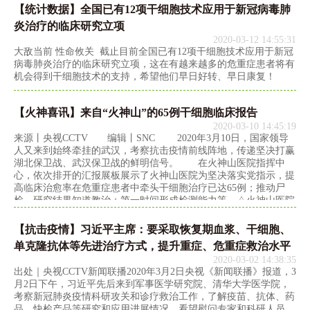
报》报道，一位被称为“伦敦病人”（the London patient）的英国艾
【统计数据】全国已有12项干细胞技术应用于新冠病毒肺
滋病患者在接受干细胞移植治疗后，病情得到了缓解。目前研究人
炎治疗的临床研究立项
员已经证实，无法在患者体内检测到HIV-1 RNA。在停止服用抗
2020-03-12 14:55:31
HIV药物后，患者病情已
大敌当前 性命攸关 截止目前全国已有12项干细胞技术应用于新冠
病毒肺炎治疗的临床研究立项，这在有越来越多的危重症患者将有
机会得到干细胞技术的支持，希望他们早日好转、早日康复！
【火神喜讯】来自“火神山”的65例干细胞临床报告
2020-03-10 14:45:19
来源丨央视CCTV 编辑丨SNC 2020年3月10日，国家领导
人又来到始终牵挂的武汉，考察抗击疫情前线阵地，传递坚决打赢
湖北保卫战、武汉保卫战的鲜明信号。 在火神山医院指挥中
心，依次排开的汇报展板展示了火神山医院为坚决落实党指示，提
高临床治愈率在危重症患者中牵头干细胞治疗已达65例；推动尸
检，研究结果知道教治；第一时间形成检测能力等。△火神山医院
陆续开展临床病理讨论、牵头干细胞治疗等科研攻关工作 △火神
山医院目前已牵头干细胞治疗65例 国家领导人强调，要把医疗
【抗击疫情】习近平主席：要采取恢复期血浆、干细胞、
救治工作摆在第一位，在科学精准救治上下功夫，最大限度提高治
单克隆抗体等先进治疗方式，提升重症、危重症救治水平
愈率、降低病亡率。要进一步落实“四集中”措施，集中优势医疗资
2020-03-02 14:38:35
源和技术力量救治患者，加快
出处｜央视CCTV新闻联播2020年3月2日央视《新闻联播》报道，3
月2日下午，习近平先后来到军事医学研究院、清华大学医学院，
考察新冠肺炎疫情科研攻关和诊疗救治工作，了解疫苗、抗体、药
品、快检产品等研究和应用进展情况，看望慰问专家和科研人员，