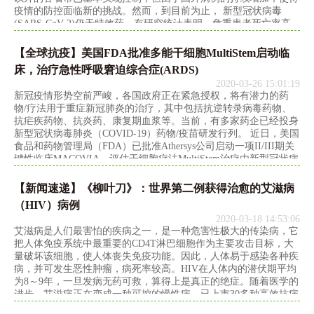
疫情的防控面临新的挑战。然而，到目前为止， 新型冠状病毒
(SARS-CoV-2)仍无特效药，有研究统计表明，危重患者死亡率高
达50%，现有重症患者的治疗仍然是一个亟待解决的难题。对此，
临床研究也在争分夺秒地开发针对COVID-19的新型治疗方案。
【全球抗疫】美国FDA批准多能干细胞MultiStem启动临
2020年2月27日，， 云南保山市人民医院重症医学科的研究人员联
床，治疗急性呼吸窘迫综合症(ARDS)
合 昆明医科大学第一附属医院急救医学部
2020-03-26 15:01:19
新冠疫情形势空前严峻，各国政府正在紧急授权，将有潜力的药
物/疗法用于重症新冠肺炎的治疗，其中包括抗逆转录病毒药物、
抗疟疾药物、抗炎药、康复期血浆等。当前，有多家药企已经投身
新型冠状病毒肺炎（COVID-19）药物/疫苗研发行列。 近日，美国
食品和药物管理局（FDA）已批准Athersys公司启动一项II/III期关
键性临床MACOVIA，评估干细胞疗法MultiStem治疗由新型冠状病
毒肺炎（COVID-19）引起的中度至重度急性呼吸窘迫综合症
（ARDS）。Athersys是一家致力于干细胞治疗和再生医学领域产品
【新闻速递】《柳叶刀》：世界第二例获得治愈的艾滋病
研发的美国生物技术公司，其产品MultiStem是一种来自于同种异
（HIV）病例
体骨髓的多能成体干细胞（MAPC），目前正开发
2020-03-18 14:53:06
艾滋病是人们最害怕的疾病之一，是一种危害性极大的传染病，它
把人体免疫系统中最重要的CD4T淋巴细胞作为主要攻击目标，大
量破坏该细胞，使人体丧失免疫功能。因此，人体易于感染各种疾
病，并可发生恶性肿瘤，病死率较高。HIV在人体内的潜伏期平均
为8～9年，一旦发病无药可救，算得上是真正的绝症。随着医学的
进步，艾滋病正在变成一种可控的慢性病，已上市30多种高效抗病
毒药物，艾滋病抗病毒的治疗效果也越来越好。近日，据英国《卫