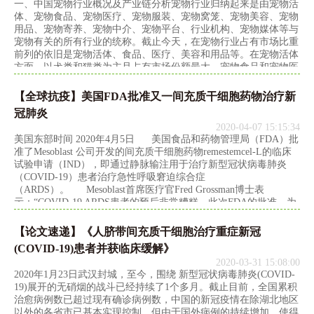
一、中国宠物行业概况及产业链分析宠物行业归纳起来是由宠物活
体、宠物食品、宠物医疗、宠物服装、宠物窝笼、宠物美容、宠物
用品、宠物寄养、宠物中介、宠物平台、行业机构、宠物媒体等与
宠物有关的所有行业的统称。截止今天，在宠物行业占有市场比重
前列的依旧是宠物活体、食品、医疗、美容和用品等。在宠物活体
方面，以犬类和猫类为主且占有市场份额最大。宠物食品和宠物医
疗方面，在国内竞争开始激烈。就连新希望集团也已经在食品方面
发力。目前，宠物行业上市公司对比其他行业可谓微不足道，也就
【全球抗疫】美国FDA批准又一间充质干细胞药物治疗新
是三四家，主营内容是食品或者医疗。由此可见，宠物行业市场前
冠肺炎
景广阔，说是一片新蓝海经济，并非夸大。资料来源:公开资料整
2020-04-07 15:15:34
理二、中国宠物行业发展现状分析随着宠物市场诞生后人们饲养宠
美国东部时间 2020年4月5日 美国食品和药物管理局（FDA）批
物
准了Mesoblast 公司开发的间充质干细胞药物remestemcel-L的临床
试验申请（IND），即通过静脉输注用于治疗新型冠状病毒肺炎
（COVID-19）患者治疗急性呼吸窘迫综合症
（ARDS）。 Mesoblast首席医疗官Fred Grossman博士表
示：“COVID-19 ARDS患者的预后非常糟糕。此次FDA的批准，为
在美国使用remestemcel-L治疗COVID-19 ARDS患者提供了一条途
径，包括扩大的同情
【论文速递】《人脐带间充质干细胞治疗重症新冠
(COVID-19)患者并获临床缓解》
2020-03-31 15:08:00
2020年1月23日武汉封城，至今，围绕 新型冠状病毒肺炎(COVID-
19)展开的无硝烟的战斗已经持续了1个多月。截止目前，全国累积
治愈病例数已超过现有确诊病例数，中国的新冠疫情在除湖北地区
以外的各省市已基本实现控制，但由于国外病例的持续增加，使得