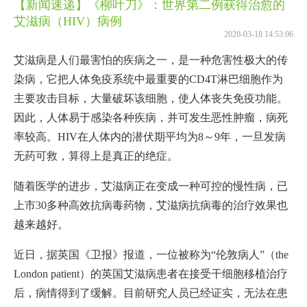
【新闻速递】《柳叶刀》：世界第二例获得治愈的
艾滋病（HIV）病例
2020-03-18 14:53:06
艾滋病是人们最害怕的疾病之一，是一种危害性极大的传
染病，它把人体免疫系统中最重要的CD4T淋巴细胞作为
主要攻击目标，大量破坏该细胞，使人体丧失免疫功能。
因此，人体易于感染各种疾病，并可发生恶性肿瘤，病死
率较高。HIV在人体内的潜伏期平均为8～9年，一旦发病
无药可救，算得上是真正的绝症。
随着医学的进步，艾滋病正在变成一种可控的慢性病，已
上市30多种高效抗病毒药物，艾滋病抗病毒的治疗效果也
越来越好。
近日，据英国《卫报》报道，一位被称为“伦敦病人”（the
London patient）的英国艾滋病患者在接受干细胞移植治疗
后，病情得到了缓解。目前研究人员已经证实，无法在患