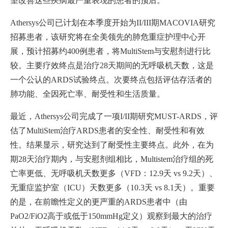
望改善这些疾病最严重表现的患者的预后。
Athersys公司已计划在本季度开始为II/III期MACOVIA研究
招募患者，该研究将在全美领先的肺危重症护理中心开
展，预计招募约400例患者，将MultiStem与安慰剂进行比
较。主要疗效终点是治疗28天期间的无呼吸机天数，这是
一个公认的ARDS试验终点。次要终点包括评估存活者的
肺功能、全因死亡率、耐受性和生活质量。
最近，Athersys公司完成了一项I/II期研究MUST-ARDS，评
估了MultiStem治疗ARDS患者的安全性、耐受性和有效
性。结果显示，研究达到了耐受性主要终点。此外，在为
期28天治疗期内，与安慰剂组相比，Multistem治疗组的死
亡率更低、无呼吸机天数更多（VFD：12.9天 vs 9.2天）、
无重症监护室（ICU）天数更多（10.3天 vs 8.1天）。重要
的是，在前瞻性定义的更严重的ARDS患者中（由
PaO2/FiO2高于或低于150mmHg定义）观察到最大的治疗