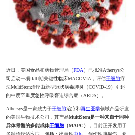
近日，美国食品和药物管理局（
FDA
）已批准Athersys公
司启动一项II/III期关键性临床MACOVIA，评估
干细胞
疗
法MultiStem治疗由新型冠状病毒肺炎（COVID-19）引起
的中度至重度急性呼吸窘迫综合症（ARDS）。
Athersys是一家致力于
干细胞
治疗和
再生医学
领域产品研发
的美国生物技术公司，其产品
MultiStem是一种来自于同种
异体骨髓的多能成体
干细胞
（MAPC）
，目前正开发用于
多种治疗适应症，包括：出血性
中风
、创伤性脑损伤、脊