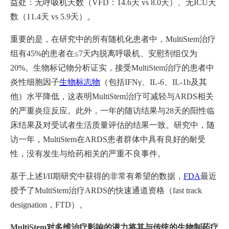
益处：无呼吸机天数（VFD：14.6天 vs 8.0天）、无ICU天
数（11.4天 vs 5.9天）。
重要的是，在研究中的所有随机化患者中，MultiStem治疗
组有45%的患者在≤7天内脱离呼吸机、安慰剂组仅为
20%。生物标记物分析证实，接受MultiStem治疗的患者中
炎性细胞因子
生物标志物
（包括IFNγ、IL-6、IL-1b及其
他）水平降低，这表明MultiStem治疗可减轻与ARDS相关
的严重炎症反应。此外，一年的随访结果与28天的阳性临
床结果及对受试者生活质量评估的结果一致。研究中，随
访一年，MultiStem在ARDS患者群体中具有良好的耐受
性，没有发生与给药相关的严重不良事件。
基于上述I/II期研究中获得的非常有希望的数据，
FDA
最近
授予了MultiStem治疗ARDS的快速通道资格（fast track
designation，FTD）。
MultiStem对多维治疗影响的潜力将其与传统的生物制药疗