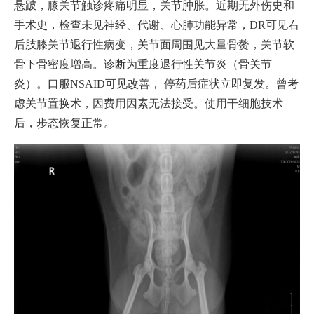
悬跛，膝关节触诊疼痛明显，关节肿胀。近期无外伤史和
手术史，检查未见神经、代谢、心肺功能异常，DR可见右
后肢膝关节退行性病变，关节面周围见大量骨赘，关节软
骨下骨密度增高。诊断为重度退行性关节炎（骨关节
炎）。口服NSAID可见改善， 停药后症状立即复发。曾考
虑关节置换术，因费用因素无法接受。使用干细胞技术
后，步态恢复正常。